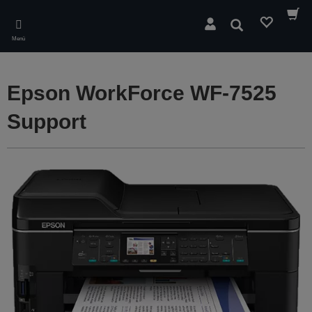
Skip
to
Suchen
main
Menü
content
Epson WorkForce WF-7525
Support