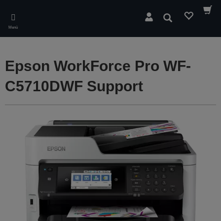
Skip
to
Suchen
main
Menü
content
Epson WorkForce Pro WF-
C5710DWF Support