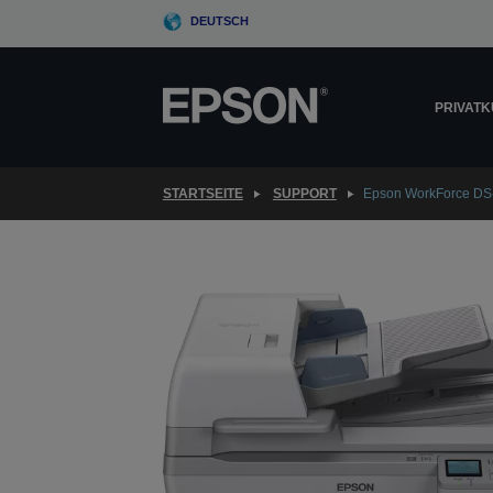
Skip
DEUTSCH
to
main
content
PRIVAT
STARTSEITE
SUPPORT
Epson WorkForce D