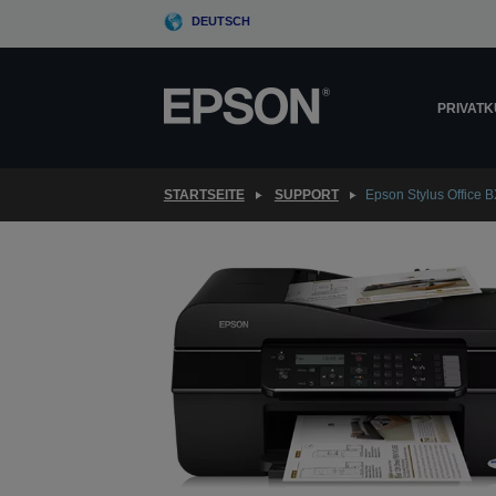
Skip
DEUTSCH
to
main
content
PRIVAT
STARTSEITE
SUPPORT
Epson Stylus Office 