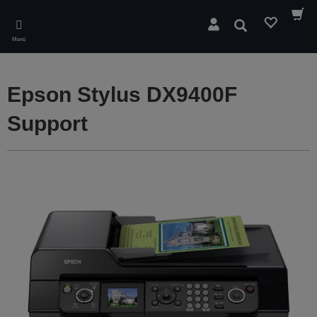
Skip
to
Suchen
main
Menü
content
Epson Stylus DX9400F
Support