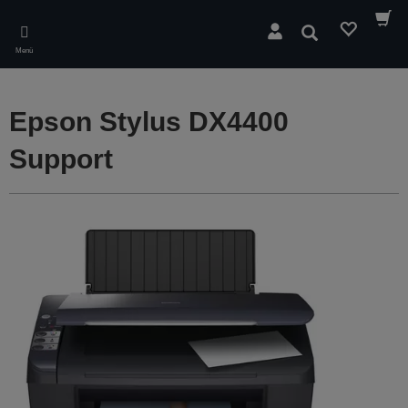
Skip
to
Suchen
main
Menü
content
Epson Stylus DX4400
Support