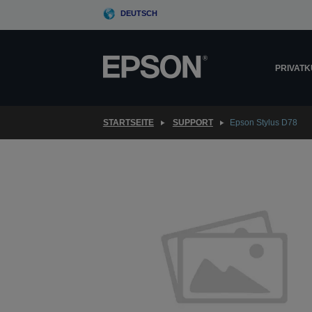
Skip
DEUTSCH
to
main
content
PRIVAT
STARTSEITE
SUPPORT
Epson Stylus D78