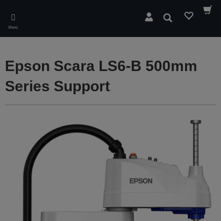
Skip
to
Suchen
main
Menü
content
Epson Scara LS6-B 500mm
Series Support