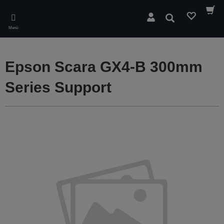
Skip
to
Suchen
main
Menü
content
Epson Scara GX4-B 300mm
Series Support