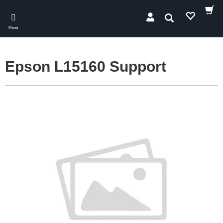
Skip
to
Suchen
main
Menü
content
Epson L15160 Support