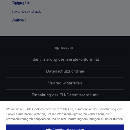
Digigraphie
Textil-Direktdruck
Weltweit
Impressum
Identifizierung der Gerätekonformität
Datenschutzrichtlinie
Vertrag widerrufen
Einhaltung der EU-Datenverordnung
Fragen zum Datenschutz
Wenn Sie auf „Alle Cookies akzeptieren“ klicken, stimmen Sie der Speicherung von
Cookies auf Ihrem Gerät zu, um die Websitenavigation zu verbessern, die
Informationen zu Cookies
Websitenutzung zu analysieren und unsere Marketingbemühungen zu unterstützen.
Alle Cookies akzeptieren