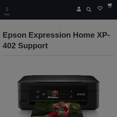
Skip
to
Suchen
main
Menü
content
Epson Expression Home XP-
402 Support