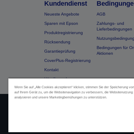
Kundendienst
Bedingunge
Neueste Angebote
AGB
Sparen mit Epson
Zahlungs- und
Lieferbedingungen
Produktregistrierung
Nutzungsbedingun
Rücksendung
Bedingungen für On
Garantieprüfung
Aktionen
CoverPlus-Registrierung
Kontakt
Händlersuche
Wenn Sie auf „Alle Cookies akzeptieren“ klicken, stimmen Sie der Speicherung vo
auf Ihrem Gerät zu, um die Websitenavigation zu verbessern, die Websitenutzung
analysieren und unsere Marketingbemühungen zu unterstützen.
Impressum
Identifizierung der G
Fragen zum D