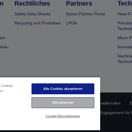
n
Rechtliches
Partners
Tech
Safety Data Sheets
Epson Partner Portal
Heat-Fr
Recycling von Produkten
LPGA
Precisi
Technol
gen
Micro P
line-
Innovat
Nachhal
Technol
n Cookies
Alle Cookies akzeptieren
 zu
Alle ablehnen
erätekonformität
Datenschutzrichtlinie
Vertrag widerrufen
E
atenschutz
Informationen zu Cookies
Epson Engagement für Ba
Cookie-Einstellungen
Copyright © 2026 Seiko Epson