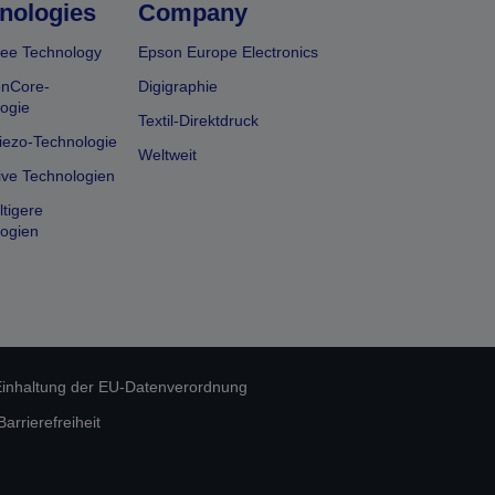
nologies
Company
ee Technology
Epson Europe Electronics
onCore-
Digigraphie
ogie
Textil-Direktdruck
iezo-Technologie
Weltweit
ive Technologien
tigere
ogien
inhaltung der EU-Datenverordnung
rrierefreiheit