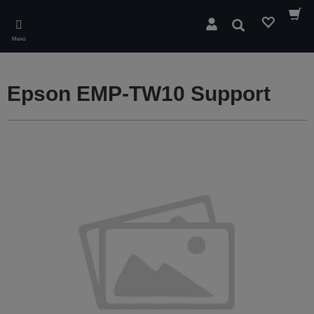
Skip
to
Suchen
main
Menü
content
Epson EMP-TW10 Support