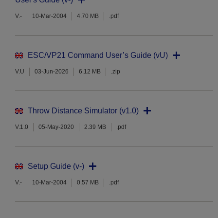
V.-
10-Mar-2004
4.70 MB
.pdf
ESC/VP21 Command User’s Guide (vU)
V.U
03-Jun-2026
6.12 MB
.zip
Throw Distance Simulator (v1.0)
V.1.0
05-May-2020
2.39 MB
.pdf
Setup Guide (v-)
V.-
10-Mar-2004
0.57 MB
.pdf