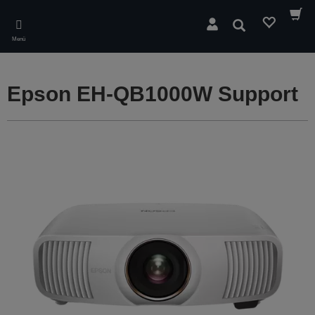
Skip
to
Suchen
main
Menü
content
Epson EH-QB1000W Support