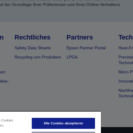
uf der Grundlage Ihrer Präferenzen und Ihres Online-Verhaltens
n
Rechtliches
Partners
Tech
Safety Data Sheets
Epson Partner Portal
Heat-Fr
Recycling von Produkten
LPGA
Precisi
Technol
gen
Micro P
line-
Innovat
Nachhal
Technol
n Cookies
Alle Cookies akzeptieren
 zu