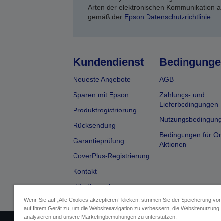
Arten der elektronischen Kommunikation a
gemäß der
Epson Datenschutzrichtlinie
.
Kundendienst
Bedingunge
Neueste Angebote
AGB
Sparen mit Epson
Zahlungs- und
Lieferbedingungen
Produktregistrierung
Nutzungsbedingun
Rücksendung
Bedingungen für On
Garantieprüfung
Aktionen
CoverPlus-Registrierung
Kontakt
Händlersuche
Wenn Sie auf „Alle Cookies akzeptieren“ klicken, stimmen Sie der Speicherung vo
auf Ihrem Gerät zu, um die Websitenavigation zu verbessern, die Websitenutzung
analysieren und unsere Marketingbemühungen zu unterstützen.