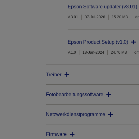
Epson Software updater (v3.01)
V.3.01
07-Jul-2026
15.20 MB
.d
Epson Product Setup (v1.0)
V.1.0
18-Jan-2024
24.76 MB
.d
Treiber
Fotobearbeitungssoftware
Netzwerkdienstprogramme
Firmware