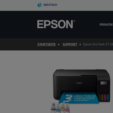
Skip
DEUTSCH
to
main
content
PRIVAT
STARTSEITE
SUPPORT
Epson EcoTank ET-2