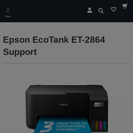
Skip
to
Suchen
main
Menü
content
Epson EcoTank ET-2864
Support