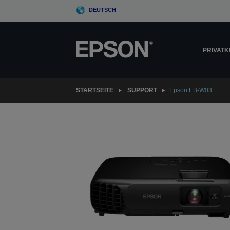
Skip
DEUTSCH
to
main
content
PRIVAT
STARTSEITE
SUPPORT
Epson EB-W03