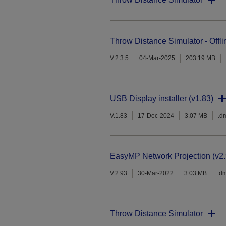
Throw Distance Simulator - Offli
V.2.3.5
04-Mar-2025
203.19 MB
USB Display installer (v1.83)
V.1.83
17-Dec-2024
3.07 MB
.d
EasyMP Network Projection (v2.
V.2.93
30-Mar-2022
3.03 MB
.d
Throw Distance Simulator