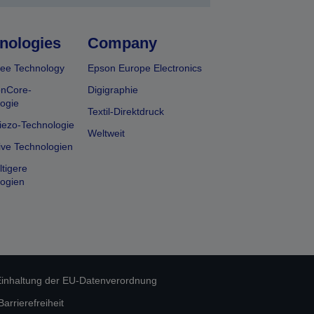
nologies
Company
ee Technology
Epson Europe Electronics
onCore-
Digigraphie
ogie
Textil-Direktdruck
iezo-Technologie
Weltweit
ive Technologien
tigere
ogien
inhaltung der EU-Datenverordnung
rrierefreiheit