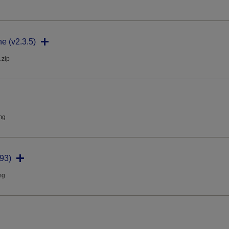
ne (v2.3.5)
.zip
mg
93)
mg