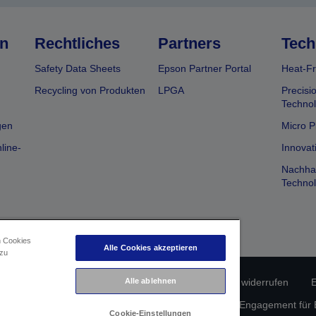
n
Rechtliches
Partners
Tech
Safety Data Sheets
Epson Partner Portal
Heat-Fr
Recycling von Produkten
LPGA
Precisi
Technol
gen
Micro P
line-
Innovat
Nachhal
Technol
n Cookies
Alle Cookies akzeptieren
 zu
Alle ablehnen
erätekonformität
Datenschutzrichtlinie
Vertrag widerrufen
E
atenschutz
Informationen zu Cookies
Epson Engagement für Ba
Cookie-Einstellungen