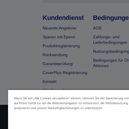
Kundendienst
Bedingunge
Neueste Angebote
AGB
Sparen mit Epson
Zahlungs- und
Lieferbedingungen
Produktregistrierung
Nutzungsbedingun
Rücksendung
Bedingungen für On
Garantieprüfung
Aktionen
CoverPlus-Registrierung
Kontakt
Händlersuche
Wenn Sie auf „Alle Cookies akzeptieren“ klicken, stimmen Sie der Speicherung vo
auf Ihrem Gerät zu, um die Websitenavigation zu verbessern, die Websitenutzung
analysieren und unsere Marketingbemühungen zu unterstützen.
Impressum
Identifizierung der G
Fragen zum D