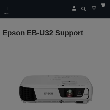
Skip
to
Suchen
main
Menü
content
Epson EB-U32 Support