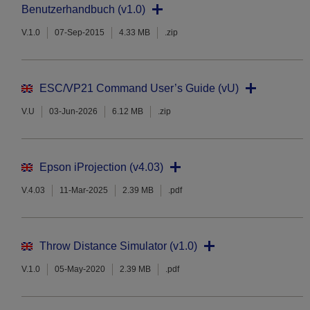
Benutzerhandbuch (v1.0)
V.1.0
07-Sep-2015
4.33 MB
.zip
ESC/VP21 Command User’s Guide (vU)
V.U
03-Jun-2026
6.12 MB
.zip
Epson iProjection (v4.03)
V.4.03
11-Mar-2025
2.39 MB
.pdf
Throw Distance Simulator (v1.0)
V.1.0
05-May-2020
2.39 MB
.pdf