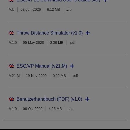
V.U
03-Jun-2026
6.12 MB
.zip
Throw Distance Simulator (v1.0)
V.1.0
05-May-2020
2.39 MB
.pdf
ESC/VP Manual (v21.M)
V.21.M
19-Nov-2009
0.22 MB
.pdf
Benutzerhandbuch (PDF) (v1.0)
V.1.0
06-Oct-2009
4.26 MB
.zip