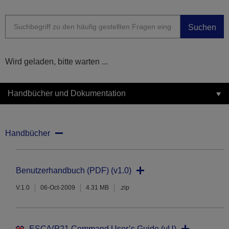
Suchen
Wird geladen, bitte warten ...
Handbücher und Dokumentation
Handbücher
Benutzerhandbuch (PDF) (v1.0)
V.1.0
06-Oct-2009
4.31 MB
.zip
ESC/VP21 Command User’s Guide (vU)