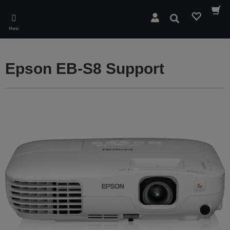
Skip
to
Suchen
main
Menü
content
Epson EB-S8 Support