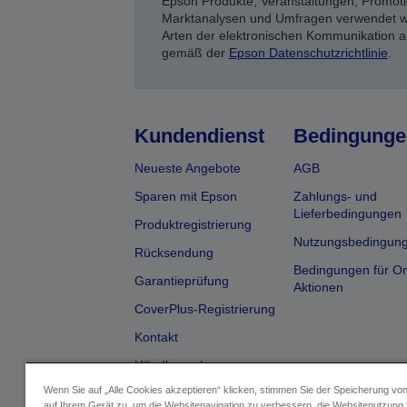
Epson Produkte, Veranstaltungen, Promoti
Marktanalysen und Umfragen verwendet we
Arten der elektronischen Kommunikation a
gemäß der
Epson Datenschutzrichtlinie
.
Kundendienst
Bedingunge
Neueste Angebote
AGB
Sparen mit Epson
Zahlungs- und
Lieferbedingungen
Produktregistrierung
Nutzungsbedingun
Rücksendung
Bedingungen für On
Garantieprüfung
Aktionen
CoverPlus-Registrierung
Kontakt
Händlersuche
Wenn Sie auf „Alle Cookies akzeptieren“ klicken, stimmen Sie der Speicherung vo
auf Ihrem Gerät zu, um die Websitenavigation zu verbessern, die Websitenutzung