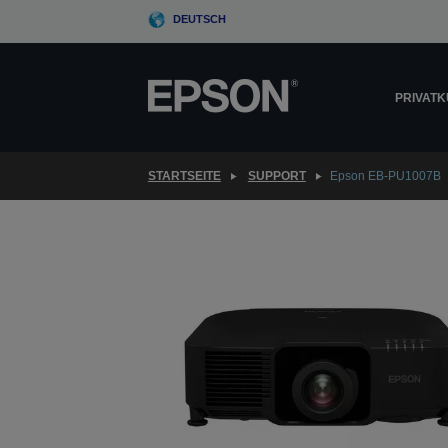
Skip
DEUTSCH
to
main
content
PRIVAT
STARTSEITE
SUPPORT
Epson EB-PU1007B