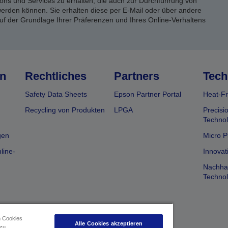
ons und Services zu erhalten, die auch zur Durchführung von
rden können. Sie erhalten diese per E-Mail oder über andere
uf der Grundlage Ihrer Präferenzen und Ihres Online-Verhaltens
n
Rechtliches
Partners
Tech
Safety Data Sheets
Epson Partner Portal
Heat-Fr
Recycling von Produkten
LPGA
Precisi
Technol
gen
Micro P
line-
Innovat
Nachhal
Technol
n Cookies
Alle Cookies akzeptieren
 zu