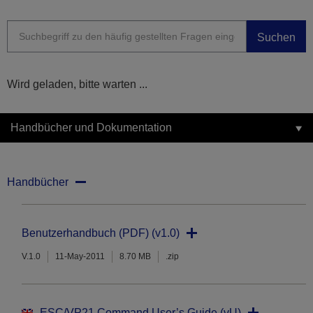
Suchen
Wird geladen, bitte warten ...
Handbücher und Dokumentation
Handbücher
Benutzerhandbuch (PDF) (v1.0)
V.1.0
11-May-2011
8.70 MB
.zip
ESC/VP21 Command User’s Guide (vU)