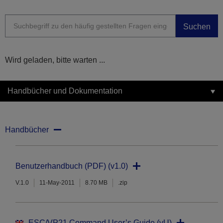
Suchen
Wird geladen, bitte warten ...
Handbücher und Dokumentation
Handbücher
Benutzerhandbuch (PDF) (v1.0)
V.1.0
11-May-2011
8.70 MB
.zip
ESC/VP21 Command User’s Guide (vU)