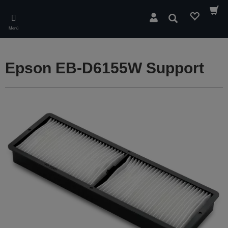
Skip
to
Suchen
main
Menü
content
Epson EB-D6155W Support