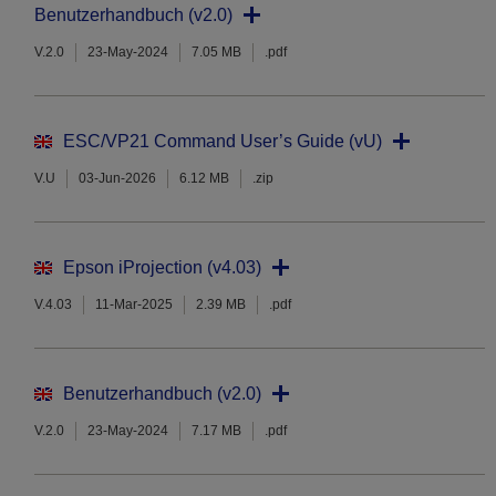
Benutzerhandbuch (v2.0)
V.2.0
23-May-2024
7.05 MB
.pdf
ESC/VP21 Command User’s Guide (vU)
V.U
03-Jun-2026
6.12 MB
.zip
Epson iProjection (v4.03)
V.4.03
11-Mar-2025
2.39 MB
.pdf
Benutzerhandbuch (v2.0)
V.2.0
23-May-2024
7.17 MB
.pdf