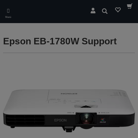
Skip
to
Suchen
main
Menü
content
Epson EB-1780W Support