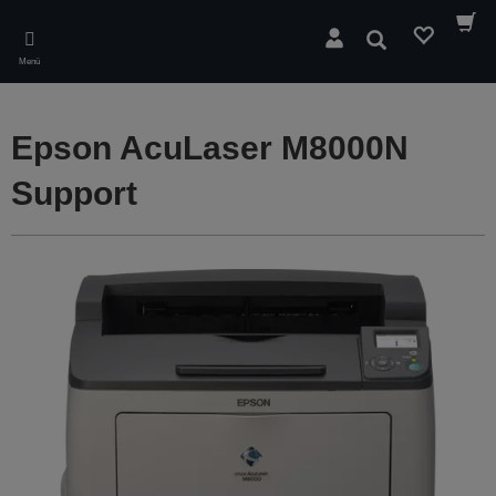
Skip
to
Suchen
main
Menü
content
Epson AcuLaser M8000N
Support