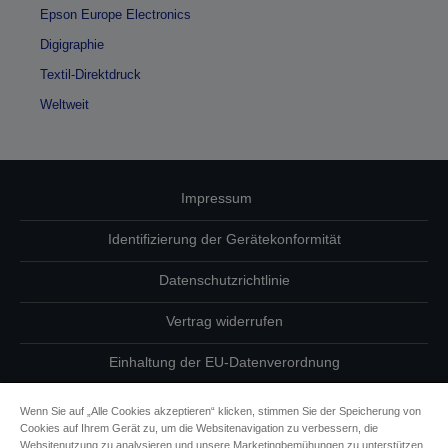
Epson Europe Electronics
Digigraphie
Textil-Direktdruck
Weltweit
Impressum
Identifizierung der Gerätekonformität
Datenschutzrichtlinie
Vertrag widerrufen
Einhaltung der EU-Datenverordnung
Fragen zum Datenschutz
Wenn Sie auf „Alle Cookies akzeptieren“ klicken, stimmen Sie der Speicherung von
Cookies auf Ihrem Gerät zu, um die Websitenavigation zu verbessern, die
Informationen zu Cookies
Websitenutzung zu analysieren und unsere Marketingbemühungen zu unterstützen.