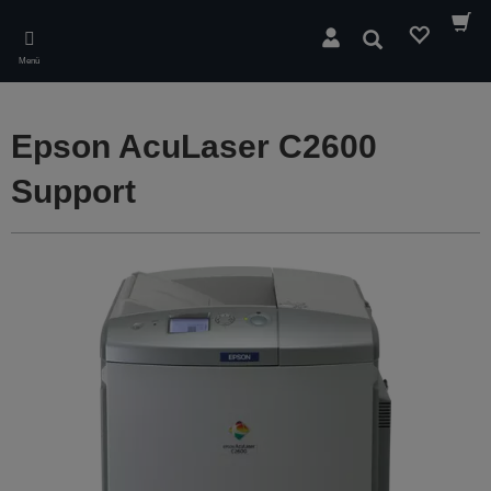
Skip
to
Suchen
main
Menü
content
Epson AcuLaser C2600
Support