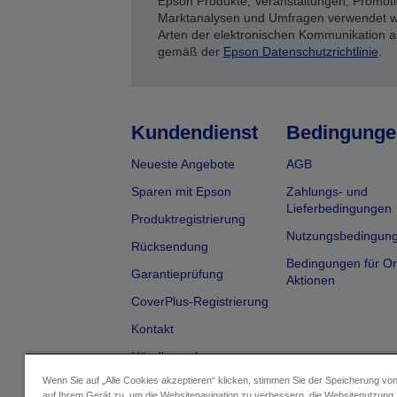
Epson Produkte, Veranstaltungen, Promoti
Marktanalysen und Umfragen verwendet we
Arten der elektronischen Kommunikation a
gemäß der
Epson Datenschutzrichtlinie
.
Kundendienst
Bedingunge
Neueste Angebote
AGB
Sparen mit Epson
Zahlungs- und
Lieferbedingungen
Produktregistrierung
Nutzungsbedingun
Rücksendung
Bedingungen für On
Garantieprüfung
Aktionen
CoverPlus-Registrierung
Kontakt
Händlersuche
Wenn Sie auf „Alle Cookies akzeptieren“ klicken, stimmen Sie der Speicherung vo
auf Ihrem Gerät zu, um die Websitenavigation zu verbessern, die Websitenutzung