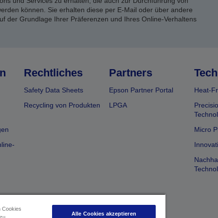
ons und Services zu erhalten, die auch zur Durchführung von
rden können. Sie erhalten diese per E-Mail oder über andere
uf der Grundlage Ihrer Präferenzen und Ihres Online-Verhaltens
n
Rechtliches
Partners
Tech
Safety Data Sheets
Epson Partner Portal
Heat-Fr
Recycling von Produkten
LPGA
Precisi
Technol
gen
Micro P
line-
Innovat
Nachhal
Technol
n Cookies
Alle Cookies akzeptieren
 zu