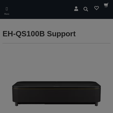
Skip
to
Suchen
main
Menü
content
EH-QS100B Support