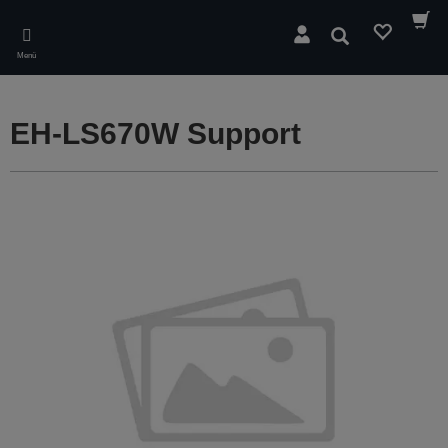
Skip
to
Suchen
main
Menü
content
EH-LS670W Support