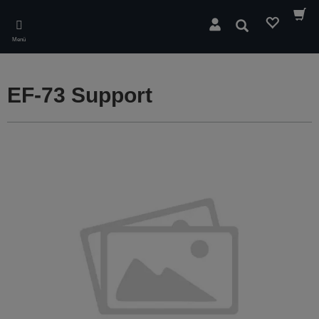
Skip
to
Suchen
main
Menü
content
EF-73 Support