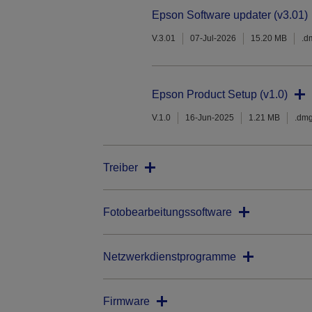
Epson Software updater (v3.01)
V.3.01
07-Jul-2026
15.20 MB
.d
Epson Product Setup (v1.0)
V.1.0
16-Jun-2025
1.21 MB
.dm
Treiber
Fotobearbeitungssoftware
Netzwerkdienstprogramme
Firmware