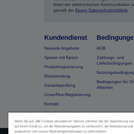
Arten der elektronischen Kommunikation a
gemäß der
Epson Datenschutzrichtlinie
.
Kundendienst
Bedingunge
Neueste Angebote
AGB
Sparen mit Epson
Zahlungs- und
Lieferbedingungen
Produktregistrierung
Nutzungsbedingun
Rücksendung
Bedingungen für On
Garantieprüfung
Aktionen
CoverPlus-Registrierung
Kontakt
Händlersuche
Wenn Sie auf „Alle Cookies akzeptieren“ klicken, stimmen Sie der Speicherung vo
auf Ihrem Gerät zu, um die Websitenavigation zu verbessern, die Websitenutzung
analysieren und unsere Marketingbemühungen zu unterstützen.