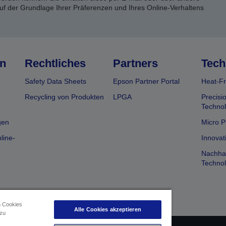
uf der Grundlage Ihrer Präferenzen und Ihres Online-Verhaltens
n
Rechtliches
Partners
Tech
Safety Data Sheets
Epson Partner Portal
Heat-Fr
Recycling von Produkten
LPGA
Precisi
Technol
gen
Micro P
line-
Innovat
Nachhal
Technol
n Cookies
Alle Cookies akzeptieren
 zu