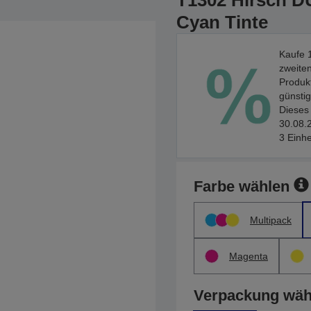
T1302 Hirsch DU
Cyan Tinte
Kaufe 1
zweiten
Produkt
günstig
Dieses 
30.08.2
3 Einhe
Farbe wählen
Multipack
Magenta
Verpackung wäh