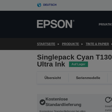
Skip
DEUTSCH
to
main
content
PRIVAT
STARTSEITE
PRODUKTE
TINTE & PAPIER
Singlepack Cyan T13
Ultra Ink
Auf Lager
Übersicht
Serienmodelle
Kostenlose
Standardlieferung
Inner
zurüc
Kostenlose Standardlieferung bei allen