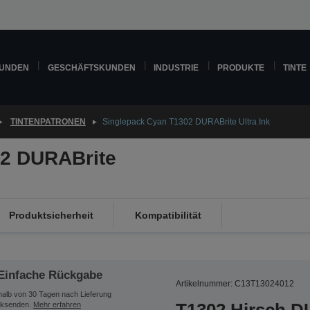
KUNDEN
GESCHÄFTSKUNDEN
INDUSTRIE
PRODUKTE
TINTE
TINTENPATRONEN
Singlepack Cyan T1302 DURABrite Ultra Ink
02 DURABrite
Produktsicherheit
Kompatibilität
Einfache Rückgabe
Artikelnummer: C13T13024012
halb von 30 Tagen nach Lieferung
ksenden.
Mehr erfahren