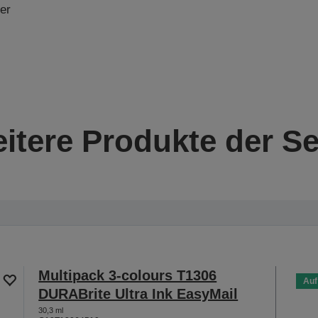
er
itere Produkte der Se
Multipack 3-colours T1306
Auf
DURABrite Ultra Ink EasyMail
30,3 ml