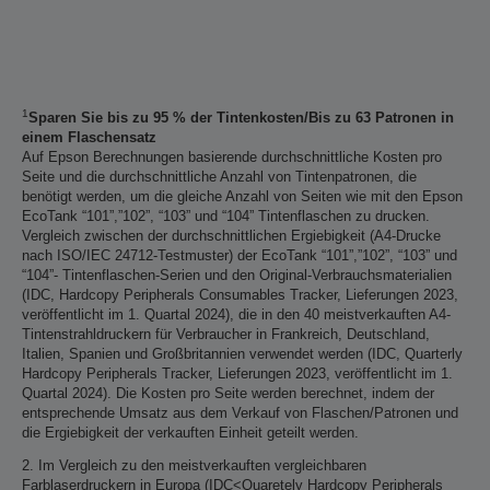
1
Sparen Sie bis zu 95 % der Tintenkosten/Bis zu 63 Patronen in
einem Flaschensatz
Auf Epson Berechnungen basierende durchschnittliche Kosten pro
Seite und die durchschnittliche Anzahl von Tintenpatronen, die
benötigt werden, um die gleiche Anzahl von Seiten wie mit den Epson
EcoTank “101”,”102”, “103” und “104” Tintenflaschen zu drucken.
Vergleich zwischen der durchschnittlichen Ergiebigkeit (A4-Drucke
nach ISO/IEC 24712-Testmuster) der EcoTank “101”,”102”, “103” und
“104”- Tintenflaschen-Serien und den Original-Verbrauchsmaterialien
(IDC, Hardcopy Peripherals Consumables Tracker, Lieferungen 2023,
veröffentlicht im 1. Quartal 2024), die in den 40 meistverkauften A4-
Tintenstrahldruckern für Verbraucher in Frankreich, Deutschland,
Italien, Spanien und Großbritannien verwendet werden (IDC, Quarterly
Hardcopy Peripherals Tracker, Lieferungen 2023, veröffentlicht im 1.
Quartal 2024). Die Kosten pro Seite werden berechnet, indem der
entsprechende Umsatz aus dem Verkauf von Flaschen/Patronen und
die Ergiebigkeit der verkauften Einheit geteilt werden.
2. Im Vergleich zu den meistverkauften vergleichbaren
Farblaserdruckern in Europa (IDC<Quaretely Hardcopy Peripherals