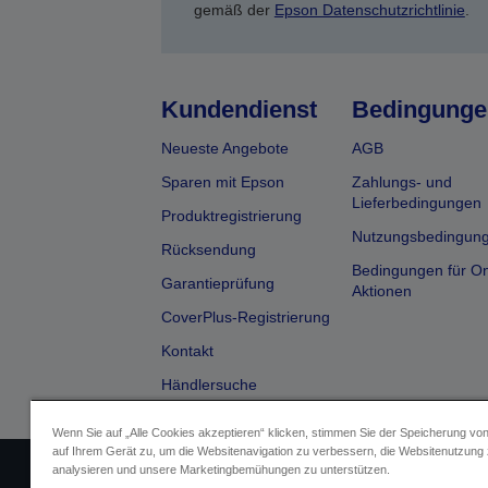
gemäß der
Epson Datenschutzrichtlinie
.
Kundendienst
Bedingunge
Neueste Angebote
AGB
Sparen mit Epson
Zahlungs- und
Lieferbedingungen
Produktregistrierung
Nutzungsbedingun
Rücksendung
Bedingungen für On
Garantieprüfung
Aktionen
CoverPlus-Registrierung
Kontakt
Händlersuche
Wenn Sie auf „Alle Cookies akzeptieren“ klicken, stimmen Sie der Speicherung vo
auf Ihrem Gerät zu, um die Websitenavigation zu verbessern, die Websitenutzung
analysieren und unsere Marketingbemühungen zu unterstützen.
Impressum
Identifizierung der G