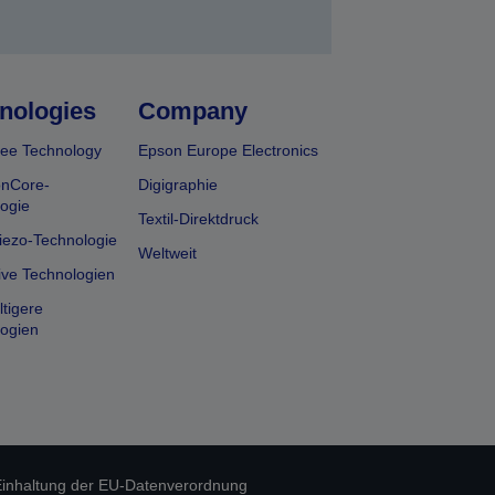
nologies
Company
ee Technology
Epson Europe Electronics
onCore-
Digigraphie
ogie
Textil-Direktdruck
iezo-Technologie
Weltweit
ive Technologien
tigere
ogien
inhaltung der EU-Datenverordnung