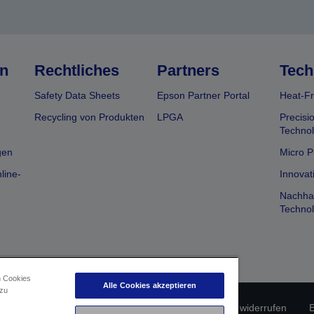
n
Rechtliches
Partners
Tech
Safety Data Sheets
Epson Partner Portal
Heat-Fr
Recycling von Produkten
LPGA
Precisi
Technol
gen
Micro P
line-
Innovat
Nachhal
Technol
n Cookies
Alle Cookies akzeptieren
 zu
erätekonformität
Datenschutzrichtlinie
Vertrag widerrufen
E