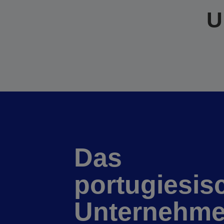
U
Das
portugiesis
Unternehm