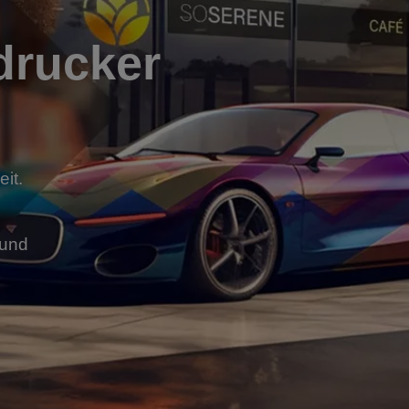
drucker
it.
 und