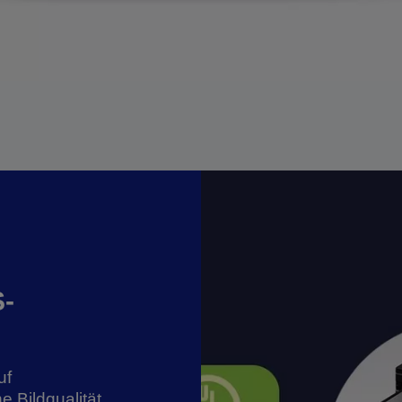
S-
uf
e Bildqualität