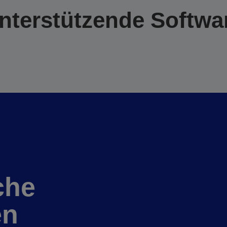
nterstützende Softwa
che
en