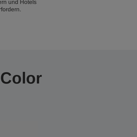
rn und Hotels
fordern.
eColor