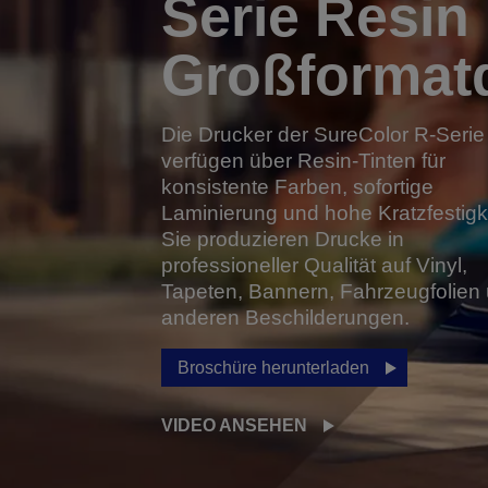
Serie Resin
Großformat
Die Drucker der SureColor R-Serie
verfügen über Resin-Tinten für
konsistente Farben, sofortige
Laminierung und hohe Kratzfestigke
Sie produzieren Drucke in
professioneller Qualität auf Vinyl,
Tapeten, Bannern, Fahrzeugfolien
anderen Beschilderungen.
Broschüre herunterladen
VIDEO ANSEHEN