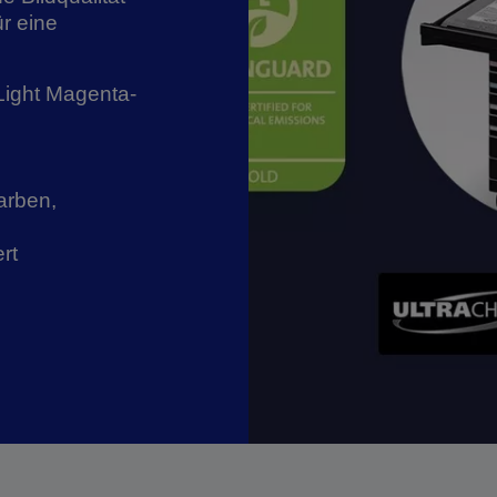
ür eine
Light Magenta-
arben,
rt