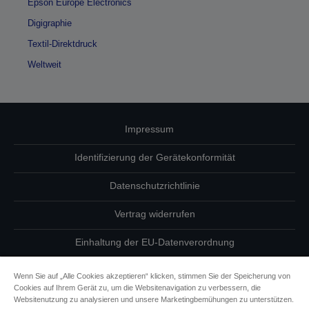
Epson Europe Electronics
Digigraphie
Textil-Direktdruck
Weltweit
Impressum
Identifizierung der Gerätekonformität
Datenschutzrichtlinie
Vertrag widerrufen
Einhaltung der EU-Datenverordnung
Fragen zum Datenschutz
Wenn Sie auf „Alle Cookies akzeptieren“ klicken, stimmen Sie der Speicherung von
Cookies auf Ihrem Gerät zu, um die Websitenavigation zu verbessern, die
Informationen zu Cookies
Websitenutzung zu analysieren und unsere Marketingbemühungen zu unterstützen.