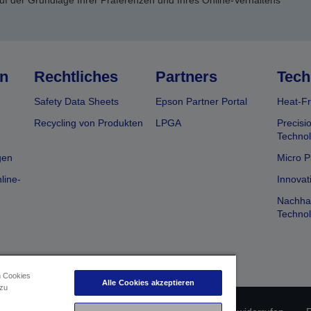
uf der Grundlage Ihrer Präferenzen und Ihres Online-Verhaltens
n
Rechtliches
Partners
Tech
Safety Data Sheets
Epson Partner Portal
Heat-Fr
Recycling von Produkten
LPGA
Precisi
Technol
gen
Micro P
line-
Innovat
Nachhal
Technol
n Cookies
Alle Cookies akzeptieren
 zu