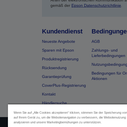
Arten der elektronischen Kommunikation a
gemäß der
Epson Datenschutzrichtlinie
.
Kundendienst
Bedingunge
Neueste Angebote
AGB
Sparen mit Epson
Zahlungs- und
Lieferbedingungen
Produktregistrierung
Nutzungsbedingun
Rücksendung
Bedingungen für On
Garantieprüfung
Aktionen
CoverPlus-Registrierung
Kontakt
Händlersuche
Wenn Sie auf „Alle Cookies akzeptieren“ klicken, stimmen Sie der Speicherung vo
auf Ihrem Gerät zu, um die Websitenavigation zu verbessern, die Websitenutzung
analysieren und unsere Marketingbemühungen zu unterstützen.