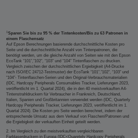
1
Sparen Sie bis zu 95 % der Tintenkosten/Bis zu 63 Patronen in
einem Flaschensatz
Auf Epson Berechnungen basierende durchschnittliche Kosten pro
Seite und die durchschnittliche Anzahl von Tintenpatronen, die
benötigt werden, um die gleiche Anzahl von Seiten wie mit den Epson
EcoTank “101”,”102”, “103” und “104” Tintenflaschen zu drucken.
Vergleich zwischen der durchschnittlichen Ergiebigkeit (A4-Drucke
nach ISO/IEC 24712-Testmuster) der EcoTank “101”,”102”, “103” und
“104”- Tintenflaschen-Serien und den Original-Verbrauchsmaterialien
(IDC, Hardcopy Peripherals Consumables Tracker, Lieferungen 2023,
veröffentlicht im 1. Quartal 2024), die in den 40 meistverkauften A4-
Tintenstrahldruckern für Verbraucher in Frankreich, Deutschland,
Italien, Spanien und Großbritannien verwendet werden (IDC, Quarterly
Hardcopy Peripherals Tracker, Lieferungen 2023, veröffentlicht im 1.
Quartal 2024). Die Kosten pro Seite werden berechnet, indem der
entsprechende Umsatz aus dem Verkauf von Flaschen/Patronen und
die Ergiebigkeit der verkauften Einheit geteilt werden.
2. Im Vergleich zu den meistverkauften vergleichbaren
Farblaserdruckern in Europa (IDC<Quaretely Hardcopy Peripherals