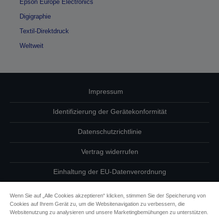
Epson Europe Electronics
Digigraphie
Textil-Direktdruck
Weltweit
Impressum
Identifizierung der Gerätekonformität
Datenschutzrichtlinie
Vertrag widerrufen
Einhaltung der EU-Datenverordnung
Fragen zum Datenschutz
Wenn Sie auf „Alle Cookies akzeptieren“ klicken, stimmen Sie der Speicherung von
Cookies auf Ihrem Gerät zu, um die Websitenavigation zu verbessern, die
Informationen zu Cookies
Websitenutzung zu analysieren und unsere Marketingbemühungen zu unterstützen.