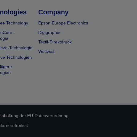
nologies
Company
ee Technology
Epson Europe Electronics
onCore-
Digigraphie
ogie
Textil-Direktdruck
iezo-Technologie
Weltweit
ive Technologien
tigere
ogien
inhaltung der EU-Datenverordnung
rrierefreiheit