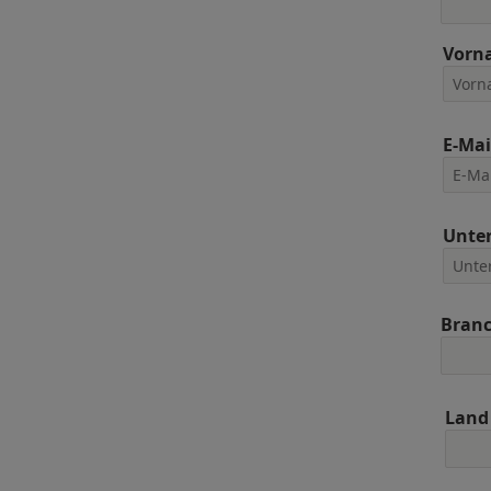
Vorn
E-Mai
Unte
Bran
Land