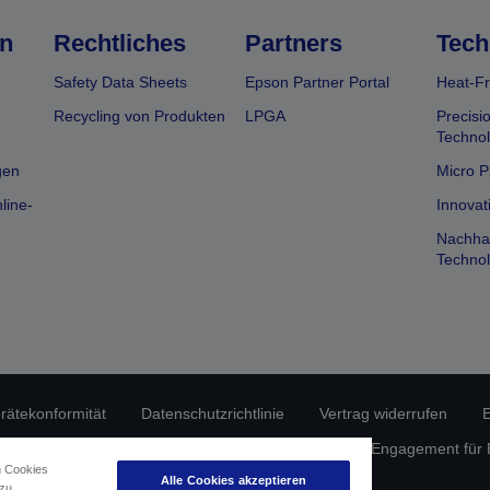
n
Rechtliches
Partners
Tech
Safety Data Sheets
Epson Partner Portal
Heat-Fr
Recycling von Produkten
LPGA
Precisi
Technol
gen
Micro P
line-
Innovat
Nachhal
Technol
erätekonformität
Datenschutzrichtlinie
Vertrag widerrufen
E
atenschutz
Informationen zu Cookies
Epson Engagement für Ba
n Cookies
Alle Cookies akzeptieren
 zu