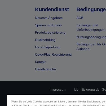
Kundendienst
Bedingunge
Neueste Angebote
AGB
Sparen mit Epson
Zahlungs- und
Lieferbedingungen
Produktregistrierung
Nutzungsbedingun
Rücksendung
Bedingungen für On
Garantieprüfung
Aktionen
CoverPlus-Registrierung
Kontakt
Händlersuche
Impressum
Identifizierung der G
Fragen zum D
Wenn Sie auf „Alle Cookies akzeptieren“ klicken, stimmen Sie der Speicherung vo
auf Ihrem Gerät zu, um die Websitenavigation zu verbessern, die Websitenutzung