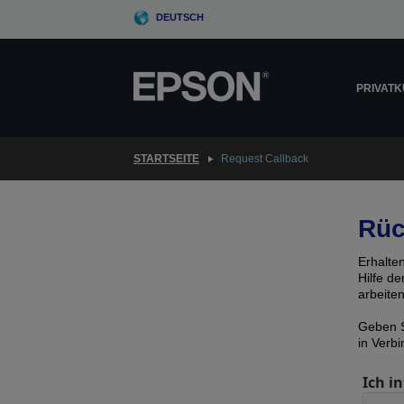
Skip
DEUTSCH
to
main
content
PRIVAT
STARTSEITE
Request Callback
Rüc
Erhalte
Hilfe d
arbeite
Geben S
in Verb
Ich in