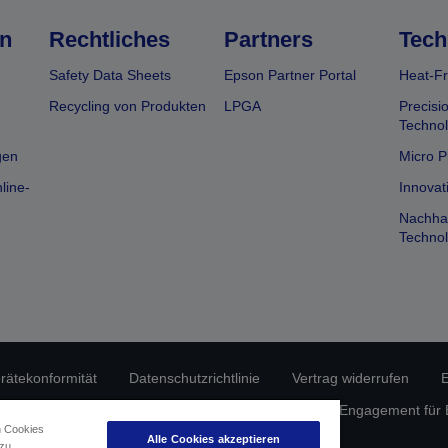
n
Rechtliches
Partners
Tech
Safety Data Sheets
Epson Partner Portal
Heat-Fr
Recycling von Produkten
LPGA
Precisi
Technol
gen
Micro P
line-
Innovat
Nachhal
Technol
erätekonformität
Datenschutzrichtlinie
Vertrag widerrufen
E
atenschutz
Informationen zu Cookies
Epson Engagement für Ba
n Cookies
Alle Cookies akzeptieren
 zu