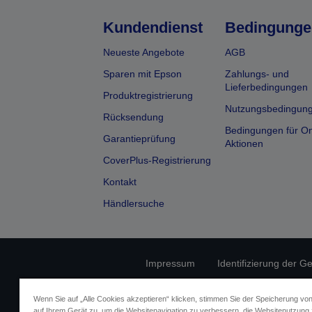
Kundendienst
Bedingunge
Neueste Angebote
AGB
Sparen mit Epson
Zahlungs- und
Lieferbedingungen
Produktregistrierung
Nutzungsbedingun
Rücksendung
Bedingungen für On
Garantieprüfung
Aktionen
CoverPlus-Registrierung
Kontakt
Händlersuche
Impressum
Identifizierung der G
Fragen zum D
Wenn Sie auf „Alle Cookies akzeptieren“ klicken, stimmen Sie der Speicherung vo
auf Ihrem Gerät zu, um die Websitenavigation zu verbessern, die Websitenutzung