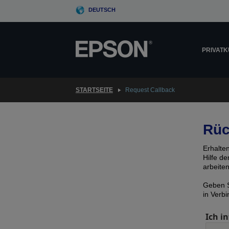
Skip
DEUTSCH
to
main
content
PRIVAT
STARTSEITE
Request Callback
Rüc
Erhalte
Hilfe d
arbeite
Geben S
in Verb
Ich in