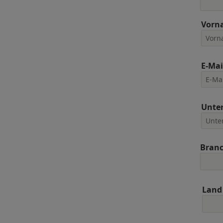
Vorn
E-Mai
Unte
Bran
Land