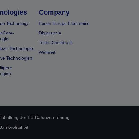
nologies
Company
ee Technology
Epson Europe Electronics
onCore-
Digigraphie
ogie
Textil-Direktdruck
iezo-Technologie
Weltweit
ive Technologien
tigere
ogien
inhaltung der EU-Datenverordnung
rrierefreiheit