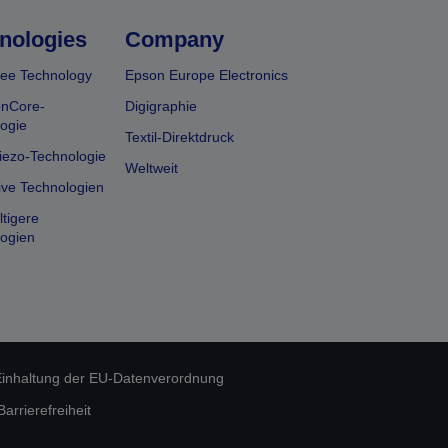
nologies
Company
ee Technology
Epson Europe Electronics
onCore-
Digigraphie
ogie
Textil-Direktdruck
iezo-Technologie
Weltweit
ive Technologien
tigere
ogien
inhaltung der EU-Datenverordnung
rrierefreiheit