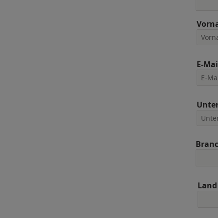
Vorn
E-Mai
Unte
Bran
Land