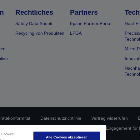
n
Rechtliches
Partners
Tech
Safety Data Sheets
Epson Partner Portal
Heat-Fr
Recycling von Produkten
LPGA
Precisi
Technol
gen
Micro P
line-
Innovat
Nachhal
Technol
erätekonformität
Datenschutzrichtlinie
Vertrag widerrufen
E
atenschutz
Informationen zu Cookies
Epson Engagement für Ba
n Cookies
Alle Cookies akzeptieren
 zu