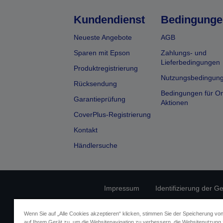
Kundendienst
Bedingunge
Neueste Angebote
AGB
Sparen mit Epson
Zahlungs- und
Lieferbedingungen
Produktregistrierung
Nutzungsbedingun
Rücksendung
Bedingungen für On
Garantieprüfung
Aktionen
CoverPlus-Registrierung
Kontakt
Händlersuche
Impressum
Identifizierung der G
Fragen zum D
Wenn Sie auf „Alle Cookies akzeptieren“ klicken, stimmen Sie der Speicherung vo
auf Ihrem Gerät zu, um die Websitenavigation zu verbessern, die Websitenutzung