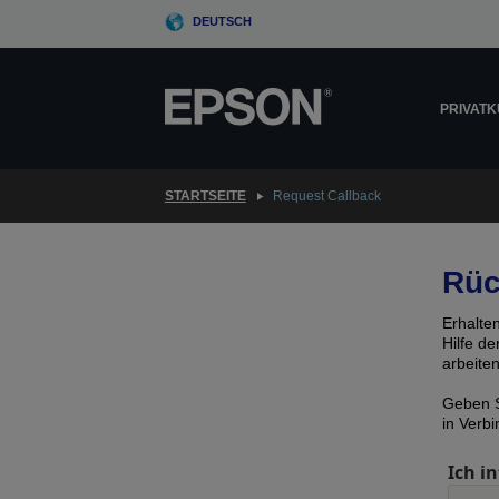
Skip
DEUTSCH
to
main
content
PRIVAT
STARTSEITE
Request Callback
Rüc
Erhalte
Hilfe d
arbeite
Geben S
in Verb
Ich in