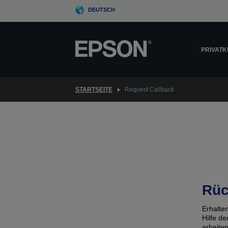
Skip
DEUTSCH
to
main
content
PRIVAT
STARTSEITE
Request Callback
Rüc
Erhalte
Hilfe d
arbeite