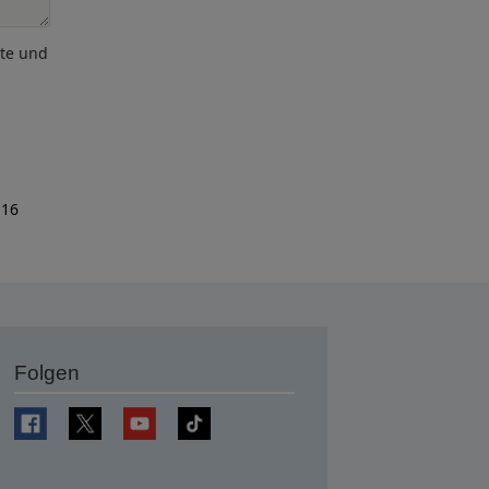
ote und
 16
Folgen
en