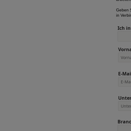
Geben S
in Verb
Ich in
Vorn
E-Mai
Unte
Bran