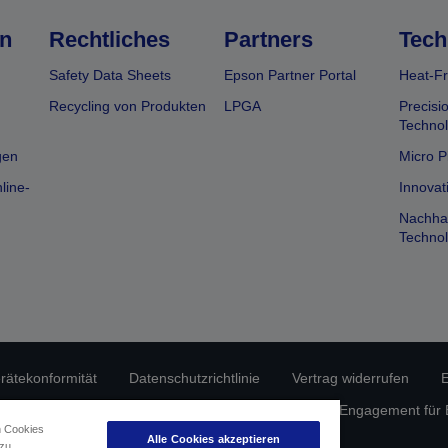
n
Rechtliches
Partners
Tech
Safety Data Sheets
Epson Partner Portal
Heat-Fr
Recycling von Produkten
LPGA
Precisi
Technol
gen
Micro P
line-
Innovat
Nachhal
Technol
erätekonformität
Datenschutzrichtlinie
Vertrag widerrufen
E
atenschutz
Informationen zu Cookies
Epson Engagement für Ba
n Cookies
Alle Cookies akzeptieren
 zu