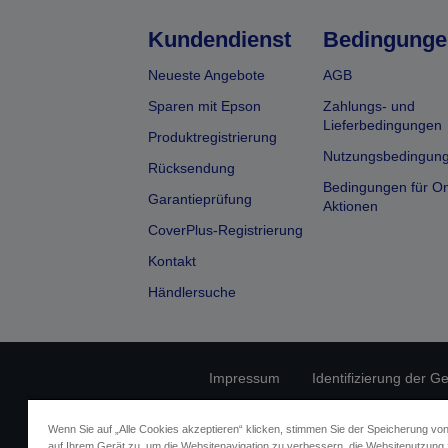
Kundendienst
Bedingunge
Neueste Angebote
AGB
Sparen mit Epson
Zahlungs- und
Lieferbedingungen
Produktregistrierung
Nutzungsbedingun
Rücksendung
Bedingungen für On
Garantieprüfung
Aktionen
CoverPlus-Registrierung
Kontakt
Händlersuche
Impressum
Identifizierung der G
Fragen zum D
Wenn Sie auf „Alle Cookies akzeptieren“ klicken, stimmen Sie der Speicherung vo
auf Ihrem Gerät zu, um die Websitenavigation zu verbessern, die Websitenutzung