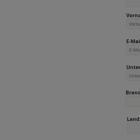
Vorn
E-Mai
Unte
Bran
Land