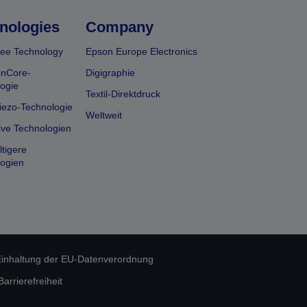
nologies
Company
ee Technology
Epson Europe Electronics
onCore-
Digigraphie
ogie
Textil-Direktdruck
iezo-Technologie
Weltweit
ive Technologien
tigere
ogien
inhaltung der EU-Datenverordnung
rrierefreiheit