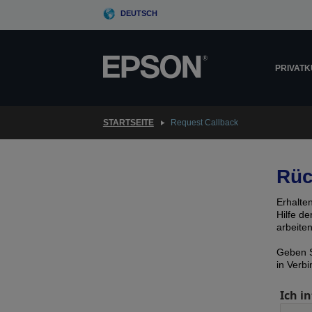
Skip
DEUTSCH
to
main
content
PRIVAT
STARTSEITE
Request Callback
Rüc
Erhalte
Hilfe d
arbeite
Geben S
in Verb
Ich in