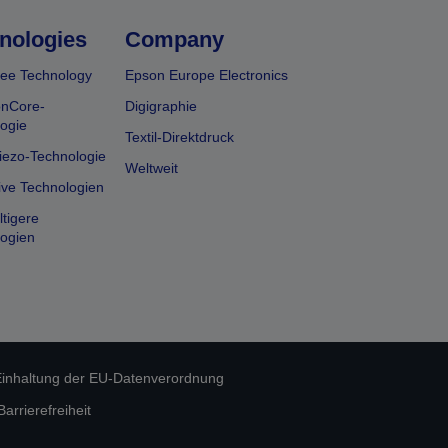
nologies
Company
ee Technology
Epson Europe Electronics
onCore-
Digigraphie
ogie
Textil-Direktdruck
iezo-Technologie
Weltweit
ive Technologien
tigere
ogien
inhaltung der EU-Datenverordnung
rrierefreiheit