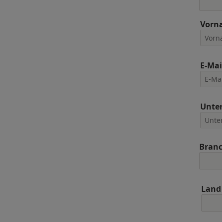
Vorn
E-Mai
Unte
Bran
Land