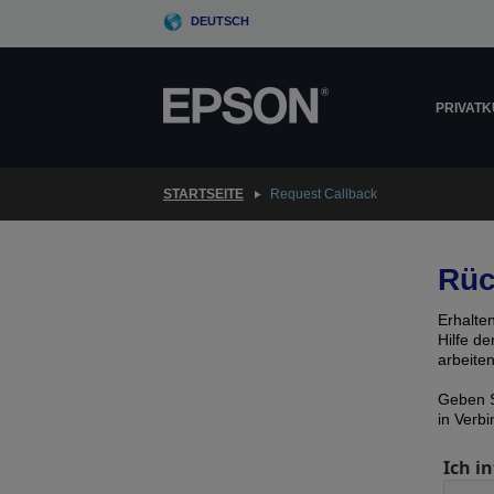
Skip
DEUTSCH
to
main
content
PRIVAT
STARTSEITE
Request Callback
Rüc
Erhalte
Hilfe d
arbeite
Geben S
in Verb
Ich in