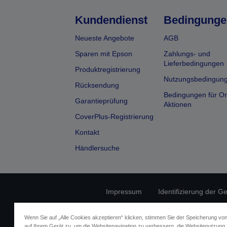
Kundendienst
Bedingunge
Neueste Angebote
AGB
Sparen mit Epson
Zahlungs- und
Lieferbedingungen
Produktregistrierung
Nutzungsbedingun
Rücksendung
Bedingungen für On
Garantieprüfung
Aktionen
CoverPlus-Registrierung
Kontakt
Händlersuche
Impressum
Identifizierung der G
Fragen zum D
Wenn Sie auf „Alle Cookies akzeptieren“ klicken, stimmen Sie der Speicherung vo
auf Ihrem Gerät zu, um die Websitenavigation zu verbessern, die Websitenutzung