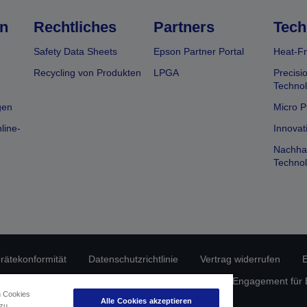
n
Rechtliches
Partners
Tech
Safety Data Sheets
Epson Partner Portal
Heat-Fr
Recycling von Produkten
LPGA
Precisi
Technol
gen
Micro P
line-
Innovat
Nachhal
Technol
erätekonformität
Datenschutzrichtlinie
Vertrag widerrufen
E
atenschutz
Informationen zu Cookies
Epson Engagement für Ba
n Cookies
Alle Cookies akzeptieren
 zu