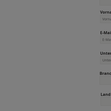
Vorn
E-Mai
Unte
Bran
Land