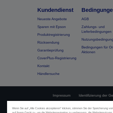
Kundendienst
Bedingunge
Neueste Angebote
AGB
Sparen mit Epson
Zahlungs- und
Lieferbedingungen
Produktregistrierung
Nutzungsbedingun
Rücksendung
Bedingungen für On
Garantieprüfung
Aktionen
CoverPlus-Registrierung
Kontakt
Händlersuche
Impressum
Identifizierung der G
Fragen zum D
Wenn Sie auf „Alle Cookies akzeptieren“ klicken, stimmen Sie der Speicherung vo
auf Ihrem Gerät zu, um die Websitenavigation zu verbessern, die Websitenutzung