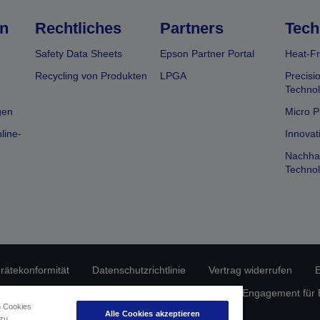
n
Rechtliches
Partners
Tech
Safety Data Sheets
Epson Partner Portal
Heat-Fr
Recycling von Produkten
LPGA
Precisi
Technol
gen
Micro P
line-
Innovat
Nachhal
Technol
erätekonformität
Datenschutzrichtlinie
Vertrag widerrufen
E
atenschutz
Informationen zu Cookies
Epson Engagement für Ba
n Cookies
Alle Cookies akzeptieren
 zu