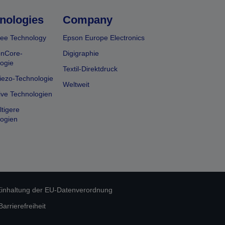
nologies
Company
ee Technology
Epson Europe Electronics
onCore-
Digigraphie
ogie
Textil-Direktdruck
iezo-Technologie
Weltweit
ive Technologien
tigere
ogien
inhaltung der EU-Datenverordnung
rrierefreiheit