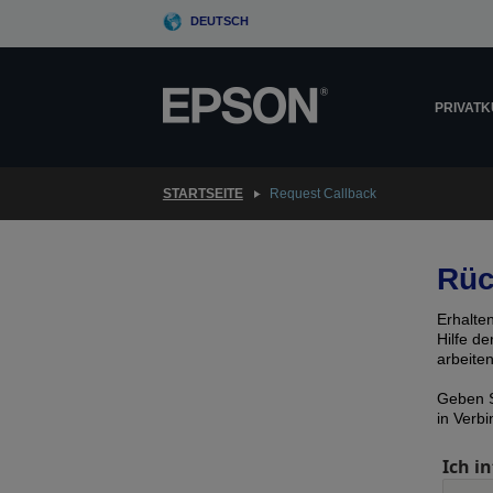
Skip
DEUTSCH
to
main
content
PRIVAT
STARTSEITE
Request Callback
Rüc
Erhalte
Hilfe d
arbeite
Geben S
in Verb
Ich in