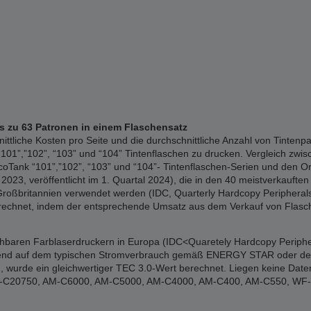
is zu 63 Patronen in einem Flaschensatz
liche Kosten pro Seite und die durchschnittliche Anzahl von Tintenpa
01”,”102”, “103” und “104” Tintenflaschen zu drucken. Vergleich zwisc
Tank “101”,”102”, “103” und “104”- Tintenflaschen-Serien und den Or
023, veröffentlicht im 1. Quartal 2024), die in den 40 meistverkauften 
Großbritannien verwendet werden (IDC, Quarterly Hardcopy Peripherals 
erechnet, indem der entsprechende Umsatz aus dem Verkauf von Flasch
ichbaren Farblaserdruckern in Europa (IDC<Quaretely Hardcopy Periphe
erend auf dem typischen Stromverbrauch gemäß ENERGY STAR oder den of
 wurde ein gleichwertiger TEC 3.0-Wert berechnet. Liegen keine Date
: WF-C20750, AM-C6000, AM-C5000, AM-C4000, AM-C400, AM-C550, W