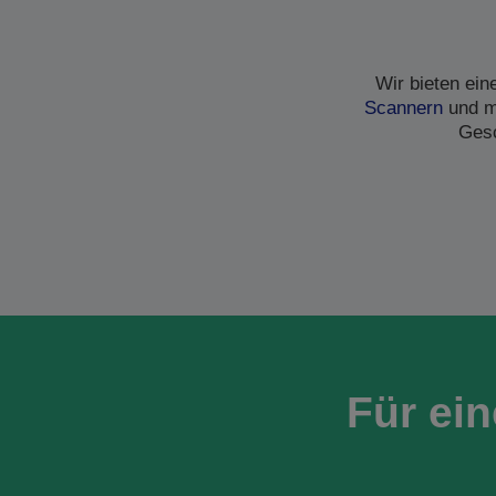
Wir bieten ei
Scannern
und me
Gesc
Für ei