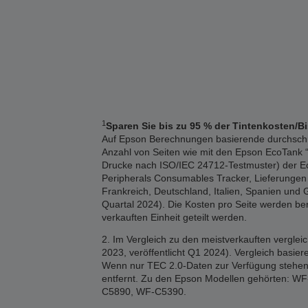
1
Sparen Sie bis zu 95 % der Tintenkosten/B
Auf Epson Berechnungen basierende durchschnitt
Anzahl von Seiten wie mit den Epson EcoTank “1
Drucke nach ISO/IEC 24712-Testmuster) der Eco
Peripherals Consumables Tracker, Lieferungen 2
Frankreich, Deutschland, Italien, Spanien und 
Quartal 2024). Die Kosten pro Seite werden b
verkauften Einheit geteilt werden.
2. Im Vergleich zu den meistverkauften vergle
2023, veröffentlicht Q1 2024). Vergleich basi
Wenn nur TEC 2.0-Daten zur Verfügung stehen,
entfernt. Zu den Epson Modellen gehörten
C5890, WF-C5390.