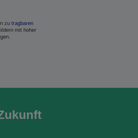
in zu
tragbaren
ildern mit hoher
ngen.
Zukunft