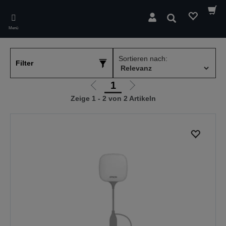
Skip
to
Suchen
main
Menü
content
Sortieren nach:
Filter
1
Zur
Zur
Zeige 1 - 2 von 2 Artikeln
vorherigen
nächsten
Seite
Seite