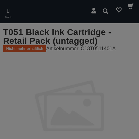
Skip
to
Suchen
main
Menü
content
T051 Black Ink Cartridge -
Retail Pack (untagged)
Artikelnummer: C13T0511401A
Nicht mehr erhältlich