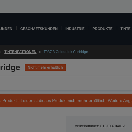
KUNDEN
GESCHÄFTSKUNDEN
INDUSTRIE
PRODUKTE
TINTE
TINTENPATRONEN
T037 3 Colour ink Cartridge
tridge
Nicht mehr erhältlich
s Produkt - Leider ist dieses Produkt nicht mehr erhältlich. Weitere Ang
Artikelnummer: C13T0370401A