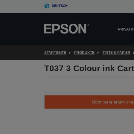
Skip
DEUTSCH
to
main
content
PRIVAT
STARTSEITE
PRODUKTE
TINTE & PAPIER
T037 3 Colour ink Car
Nicht mehr erhältliche