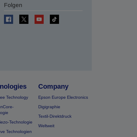
Folgen
en
nologies
Company
ee Technology
Epson Europe Electronics
onCore-
Digigraphie
ogie
Textil-Direktdruck
iezo-Technologie
Weltweit
ive Technologien