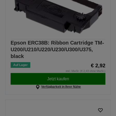
Epson ERC38B: Ribbon Cartridge TM-
U200/U210/U220/U230/U300/U375,
black
€ 2,92
Auf Lager
inkl. MwSt. (€ 2,43 ohne MwSt.)
Jetzt kaufen
Verfügbarkeit in Ihrer Nähe