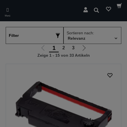
Skip
to
Suchen
main
Menü
content
Sortieren nach:
Filter
1
2
3
Zur
Zur
Zeige 1 - 15 von 33 Artikeln
vorherigen
nächsten
Seite
Seite