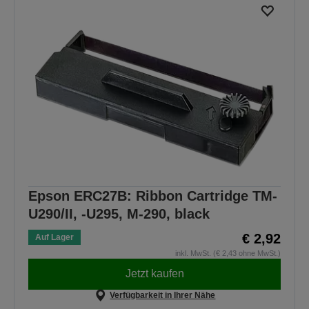
Epson ERC27B: Ribbon Cartridge TM-
U290/II, -U295, M-290, black
€ 2,92
Auf Lager
inkl. MwSt. (€ 2,43 ohne MwSt.)
Jetzt kaufen
Verfügbarkeit in Ihrer Nähe