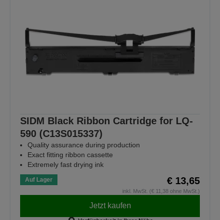
SIDM Black Ribbon Cartridge for LQ-
590 (C13S015337)
Quality assurance during production
Exact fitting ribbon cassette
Extremely fast drying ink
€ 13,65
Auf Lager
inkl. MwSt. (€ 11,38 ohne MwSt.)
Jetzt kaufen