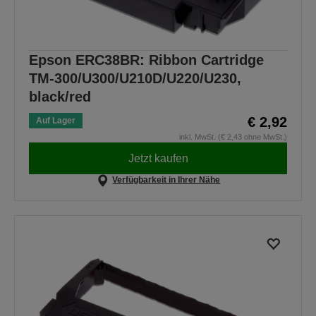
Epson ERC38BR: Ribbon Cartridge
TM-300/U300/U210D/U220/U230,
black/red
€ 2,92
Auf Lager
inkl. MwSt. (€ 2,43 ohne MwSt.)
Jetzt kaufen
Verfügbarkeit in Ihrer Nähe