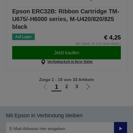
Epson ERC32B: Ribbon Cartridge TM-
U675/-H6000 series, M-U420/820/825
black
€ 4,25
Auf Lager
inkl. MwSt. (€ 3,54 ohne MwSt.)
Jetzt kaufen
Verfügbarkeit in Ihrer Nähe
Zeige 1 - 15 von 33 Artikeln
1
2
3
Zur
Zur
vorherigen
nächsten
Seite
Seite
Mit Epson in Verbindung bleiben
Sende