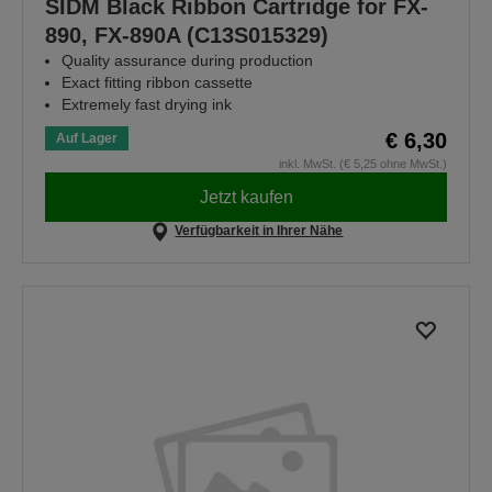
SIDM Black Ribbon Cartridge for FX-
890, FX-890A (C13S015329)
Quality assurance during production
Exact fitting ribbon cassette
Extremely fast drying ink
€ 6,30
Auf Lager
inkl. MwSt. (€ 5,25 ohne MwSt.)
Jetzt kaufen
Verfügbarkeit in Ihrer Nähe