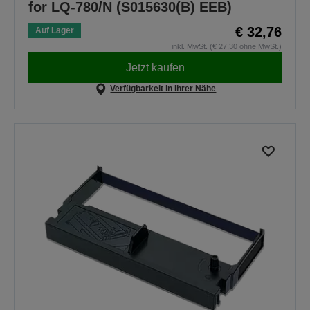
for LQ-780/N (S015630(B) EEB)
€ 32,76
Auf Lager
inkl. MwSt. (€ 27,30 ohne MwSt.)
Jetzt kaufen
Verfügbarkeit in Ihrer Nähe