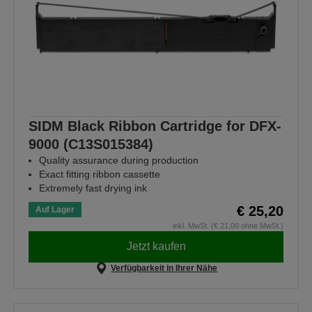
SIDM Black Ribbon Cartridge for DFX-
9000 (C13S015384)
Quality assurance during production
Exact fitting ribbon cassette
Extremely fast drying ink
€ 25,20
Auf Lager
inkl. MwSt. (€ 21,00 ohne MwSt.)
Jetzt kaufen
Verfügbarkeit in Ihrer Nähe