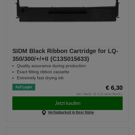
SIDM Black Ribbon Cartridge for LQ-
350/300/+/+II (C13S015633)
Quality assurance during production
Exact fitting ribbon cassette
Extremely fast drying ink
€ 6,30
Auf Lager
inkl. MwSt. (€ 5,25 ohne MwSt.)
Jetzt kaufen
Verfügbarkeit in Ihrer Nähe